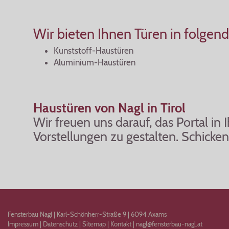
Wir bieten Ihnen Türen in folgen
Kunststoff-Haustüren
Aluminium-Haustüren
Haustüren von Nagl in Tirol
Wir freuen uns darauf, das Portal in
Vorstellungen zu gestalten. Schicken
Fensterbau Nagl
|
Karl-Schönherr-Straße 9
|
6094
Axams
Impressum
|
Datenschutz
|
Sitemap
|
Kontakt
|
nagl@fensterbau-nagl.at