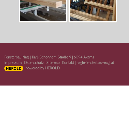
Fensterbau Nagl
|
Karl-Schönherr-Straße 9
|
6094
Axams
Impressum
|
Datenschutz
|
Sitemap
|
Kontakt
|
nagl@fensterbau-nagl.at
powered by HEROLD